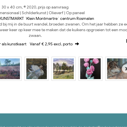
30 x 40 cm, © 2020, prijs op aanvraag
ensionaal | Schilderkunst | Olieverf | Op paneel
KUNSTMARKT ´Klein Montmartre´ centrum Rosmalen
d bij mij in de buurt wandel, broeden zwanen. Om het jaar hebben ze e
 weer keer op keer mee te maken dat de kuikens opgroeien tot een moo
zwaan.
r als kunstkaart
Vanaf € 2,95 excl. porto