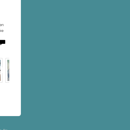
en
ie