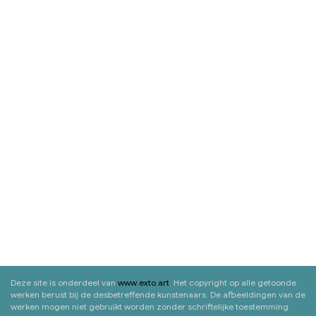
Deze site is onderdeel van
www.exto.art
. Het copyright op alle getoonde
werken berust bij de desbetreffende kunstenaars. De afbeeldingen van de
werken mogen niet gebruikt worden zonder schriftelijke toestemming.