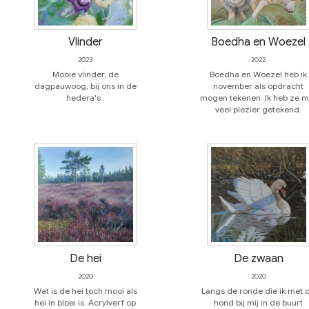
Vlinder
Boedha en Woezel
2023
2022
Mooie vlinder, de
Boedha en Woezel heb ik
dagpauwoog, bij ons in de
november als opdracht
hedera's.
mogen tekenen. Ik heb ze m
veel plezier getekend.
De hei
De zwaan
2020
2020
Wat is de hei toch mooi als
Langs de ronde die ik met 
hei in bloei is. Acrylverf op
hond bij mij in de buurt