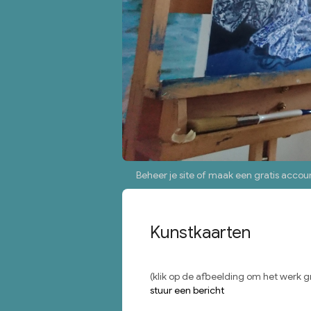
Beheer je site
of
maak een gratis accou
Kunstkaarten
(klik op de afbeelding om het werk gr
stuur een bericht