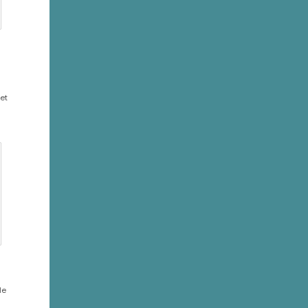
et
de