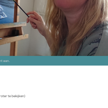
nt aan
.
oter te bekijken)