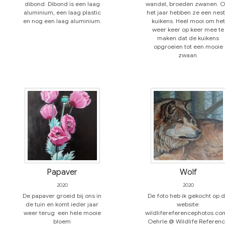
dibond. Dibond is een laag
wandel, broeden zwanen. 
aluminium, een laag plastic
het jaar hebben ze een nest
en nog een laag aluminium.
kuikens. Heel mooi om het
weer keer op keer mee te
maken dat de kuikens
opgroeien tot een mooie
zwaan.
Papaver
Wolf
2020
2020
De papaver groeid bij ons in
De foto heb ik gekocht op 
de tuin en komt ieder jaar
website:
weer terug een hele mooie
wildlifereferencephotos.co
bloem
Oehrle @ Wildlife Referen