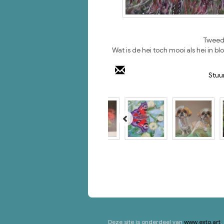
Tweedi
Wat is de hei toch mooi als hei in bl
Stuu
Deze site is onderdeel van
www.exto.art
.