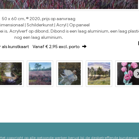
50 x 60 cm, © 2020, prijs op aanvraag
mensionaal | Schilderkunst | Acryl | Op paneel
oei is. Acrylverf op dibond. Dibond is een laag aluminium, een laag plast
nog een laag aluminium.
r als kunstkaart
Vanaf € 2,95 excl. porto
 Het copyright op alle getoonde werken berust bij de desbetreffende kunstenaar