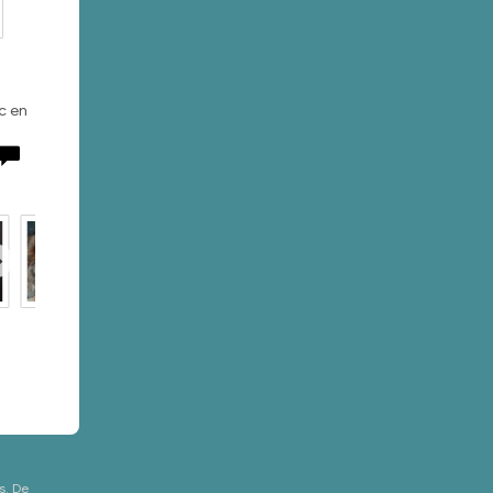
ic en
s. De