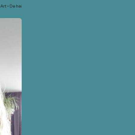
Art
De hei