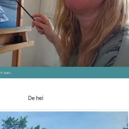
nt aan
.
De hei