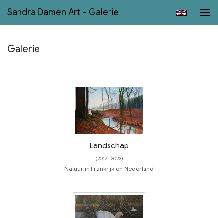
Sandra Damen Art - Galerie
Tog
navi
Galerie
Landschap
(2017 - 2023)
Natuur in Frankrijk en Nederland