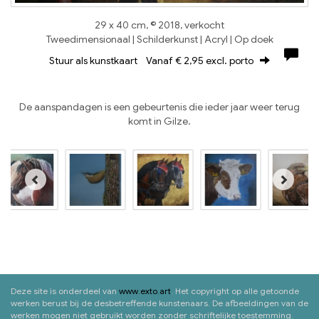
29 x 40 cm, © 2018, verkocht
Tweedimensionaal | Schilderkunst | Acryl | Op doek
Stuur als kunstkaart
Vanaf € 2,95 excl. porto
De aanspandagen is een gebeurtenis die ieder jaar weer terug
komt in Gilze.
Deze site is onderdeel van
www.exto.art
. Het copyright op alle getoonde
werken berust bij de desbetreffende kunstenaars. De afbeeldingen van de
werken mogen niet gebruikt worden zonder schriftelijke toestemming.