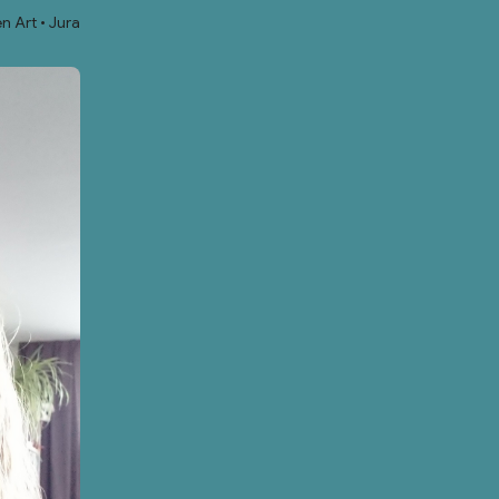
n Art
Jura