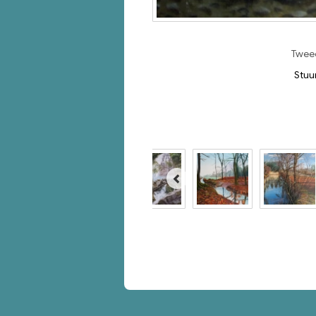
Tweed
Stuu