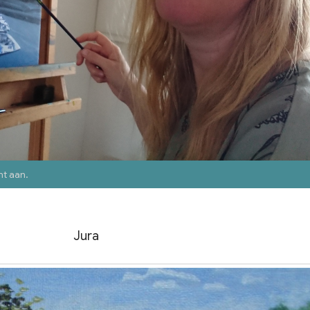
nt aan
.
Jura