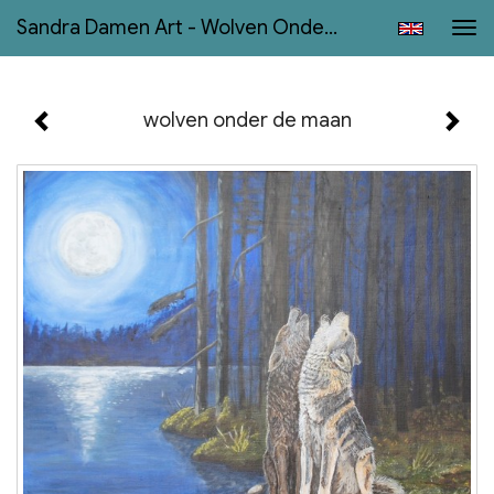
Sandra Damen Art - Wolven Onder De Maan
Tog
navi
wolven onder de maan