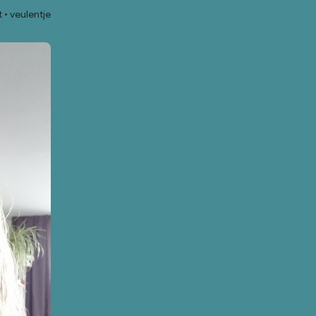
t
veulentje