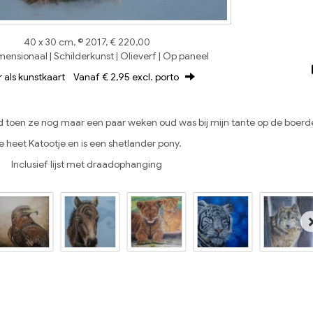
40 x 30 cm, © 2017, € 220,00
ensionaal | Schilderkunst | Olieverf | Op paneel
r als kunstkaart
Vanaf € 2,95 excl. porto
d toen ze nog maar een paar weken oud was bij mijn tante op de boerde
e heet Katootje en is een shetlander pony.
Inclusief lijst met draadophanging