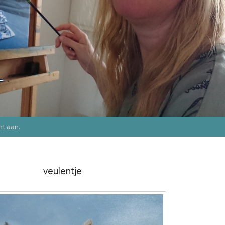
nt aan
.
veulentje