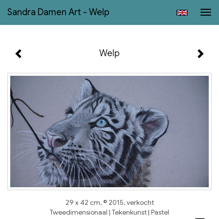
Sandra Damen Art - Welp
Tog
navi
Welp
29 x 42 cm, © 2015, verkocht
Tweedimensionaal | Tekenkunst | Pastel