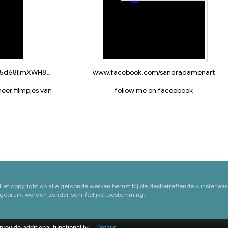
www.youtube.com/channel/UCvE5d68IjmXWH8GTy6Qpuwg
www.facebook.com/sandradamenart
eer filmpjes van
follow me on faceebook
 Het copyright op alle getoonde werken berust bij de desbetreffende kunstenaar
ebruikt worden zonder schriftelijke toestemming.
ovide additional functionality.
Details