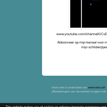
Abbonneer op mijn kanaal voor m
mijn schilderijtjes
Deze site is onderdeel van
www.exto.art
.
afbeeldingen van de werken mogen niet g
This website makes use of cookies to enhance browsing experience and pr