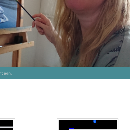
nt aan
.