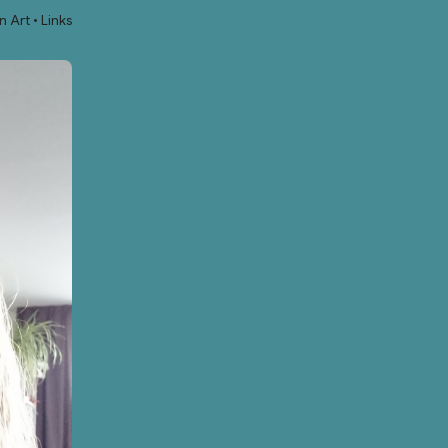
n Art
Links