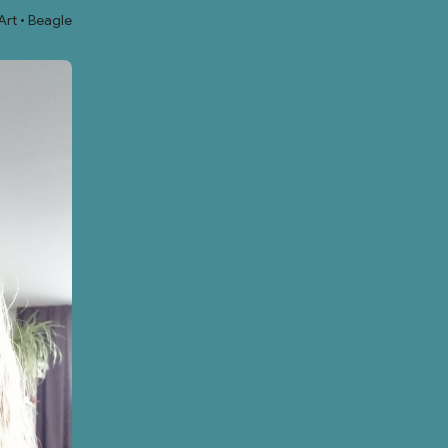
Art
Beagle