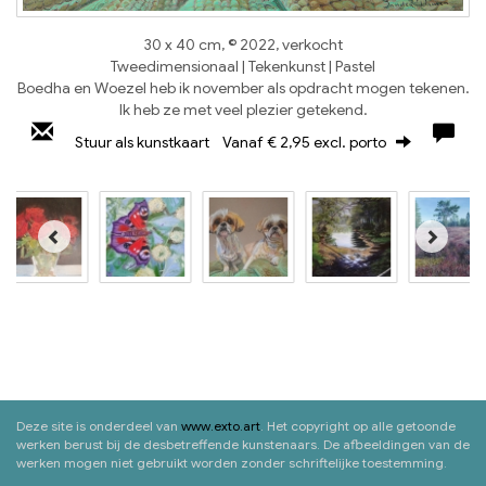
30 x 40 cm, © 2022, verkocht
Tweedimensionaal | Tekenkunst | Pastel
Boedha en Woezel heb ik november als opdracht mogen tekenen.
Ik heb ze met veel plezier getekend.
Stuur als kunstkaart
Vanaf € 2,95 excl. porto
Deze site is onderdeel van
www.exto.art
. Het copyright op alle getoonde
werken berust bij de desbetreffende kunstenaars. De afbeeldingen van de
werken mogen niet gebruikt worden zonder schriftelijke toestemming.