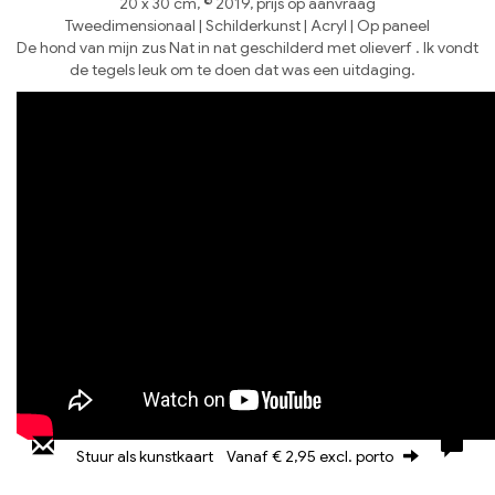
20 x 30 cm, © 2019, prijs op aanvraag
Tweedimensionaal | Schilderkunst | Acryl | Op paneel
De hond van mijn zus Nat in nat geschilderd met olieverf . Ik vondt
de tegels leuk om te doen dat was een uitdaging.
Stuur als kunstkaart
Vanaf € 2,95 excl. porto