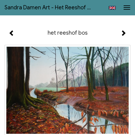
Sandra Damen Art - Het Reeshof Bos
Tog
navi
het reeshof bos