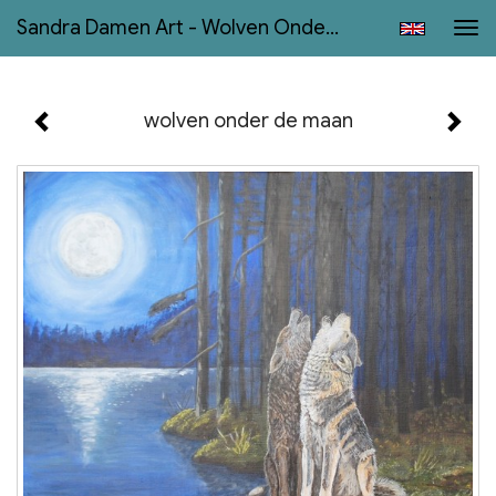
Sandra Damen Art - Wolven Onder De Maan
Tog
navi
wolven onder de maan