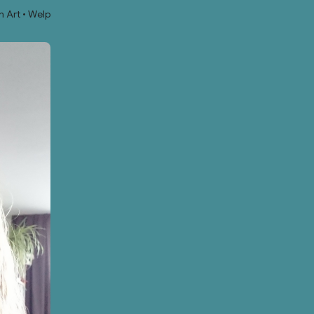
 Art
Welp