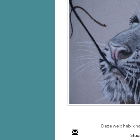
Deze welp heb ik n
Stuu