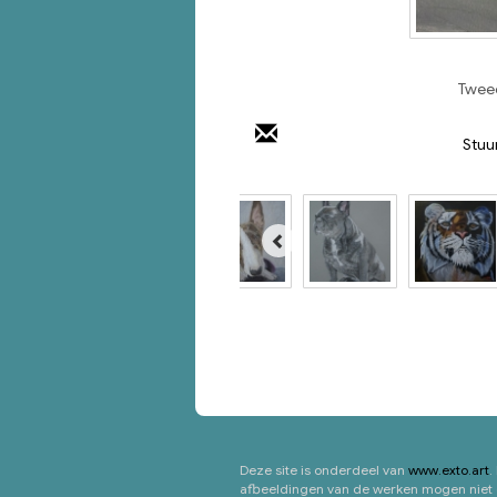
Tweed
Stuu
Deze site is onderdeel van
www.exto.art
.
afbeeldingen van de werken mogen niet g