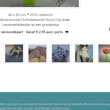
40 x 30 cm, © 2010, verkocht
imensionaal | Schilderkunst | Acryl | Op doek
Lieveheersbeestje op een grasspietje
r als kunstkaart
Vanaf € 2,95 excl. porto
 Het copyright op alle getoonde werken berust bij de desbetreffende kunstenaar
ebruikt worden zonder schriftelijke toestemming.