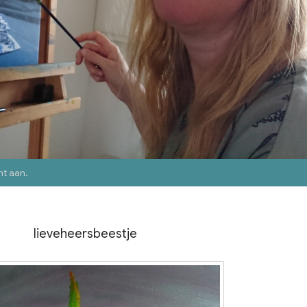
nt aan
.
lieveheersbeestje