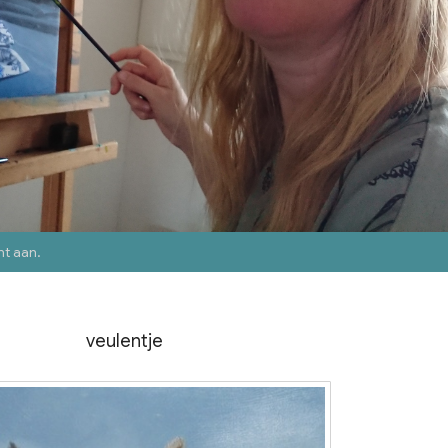
nt aan
.
veulentje