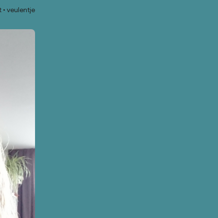
t
veulentje