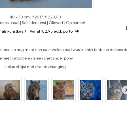
40 x 30 cm, © 2017, € 220,00
ensionaal | Schilderkunst | Olieverf | Op paneel
r als kunstkaart
Vanaf € 2,95 excl. porto
d toen ze nog maar een paar weken oud was bij mijn tante op de boerde
e heet Katootje en is een shetlander pony.
Inclusief lijst met draadophanging