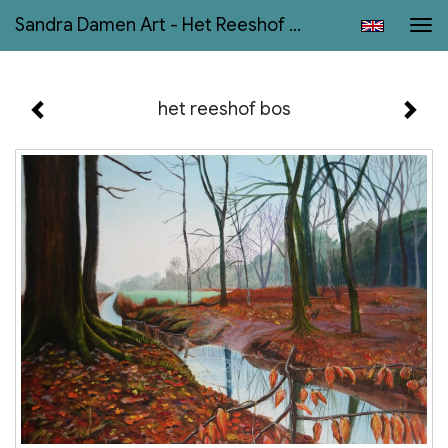
Sandra Damen Art - Het Reeshof Bos
Tog
navi
het reeshof bos