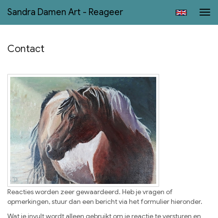
Sandra Damen Art - Reageer
Tog
navi
Contact
Reacties worden zeer gewaardeerd. Heb je vragen of
opmerkingen, stuur dan een bericht via het formulier hieronder.
Wat je invult wordt alleen gebruikt om je reactie te versturen en