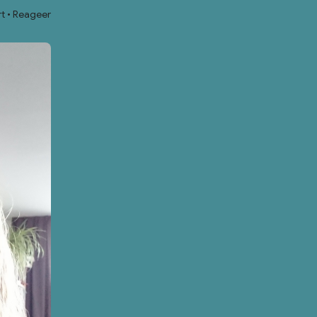
t
Reageer