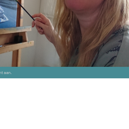
nt aan
.