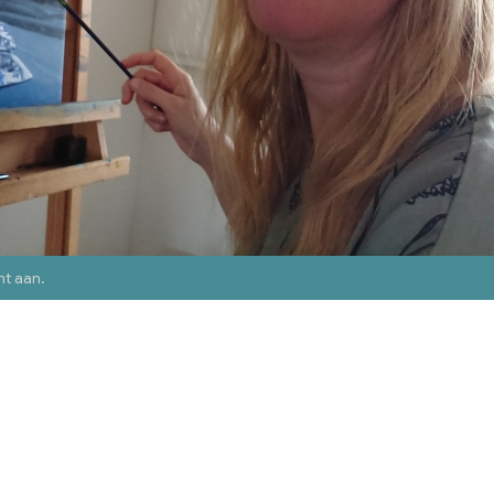
nt aan
.