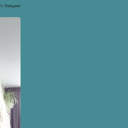
t
Reageer