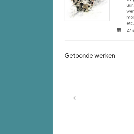
uur
wer
moo
etc.
27 
Getoonde werken