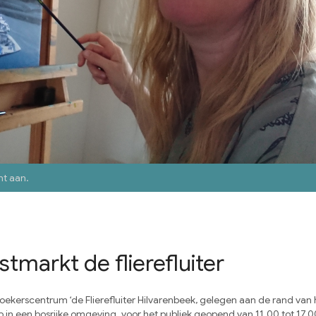
nt aan
.
tmarkt de flierefluiter
oekerscentrum ‘de Flierefluiter Hilvarenbeek, gelegen aan de rand van 
p in een bosrijke omgeving. voor het publiek geopend van 11.00 tot 17.0