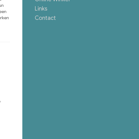
un
Links
 een
Contact
erken