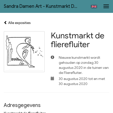
Sandra Damen Art - Kunstmarkt De Flierefluiter
Tog
navi
Alle exposities
Kunstmarkt de
flierefluiter
Nieuwe kunstmarkt wordt
gehouden op zondag 30
augustus 2020 in de tuinen van
de Flierefluiter.
30 augustus 2020 tot en met
30 augustus 2020
Adresgegevens