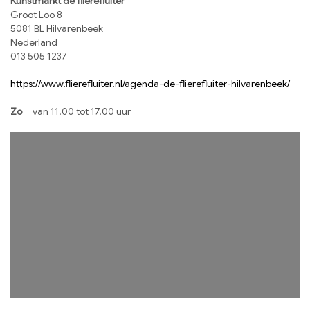
Kunstmarkt de flierefluiter
Groot Loo 8
5081 BL Hilvarenbeek
Nederland
013 505 1237
https://www.flierefluiter.nl/agenda-de-flierefluiter-hilvarenbeek/
Zo
van 11.00 tot 17.00 uur