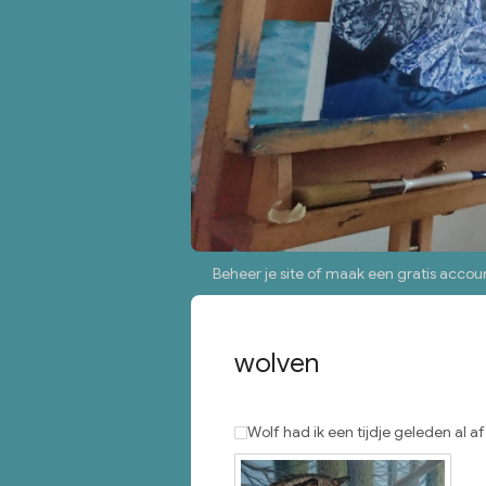
Beheer je site
of
maak een gratis accou
wolven
Wolf had ik een tijdje geleden al af