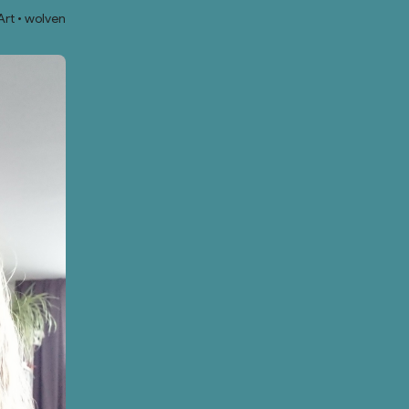
Art
wolven