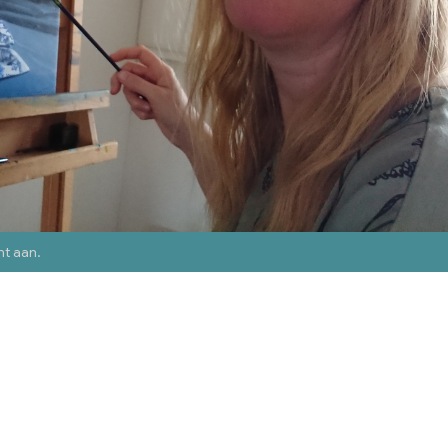
nt aan
.